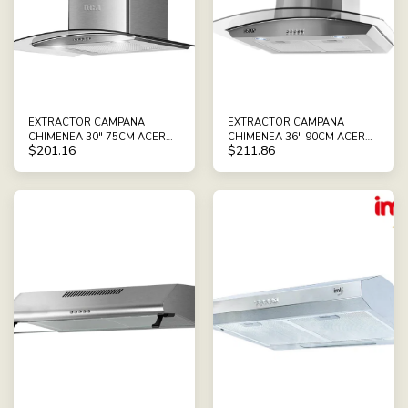
EXTRACTOR CAMPANA
EXTRACTOR CAMPANA
CHIMENEA 30" 75CM ACERO
CHIMENEA 36" 90CM ACERO
$
201.16
$
211.86
INOXIDABLE RCA RCGH75
INOXIDABLE RCA RCGH90