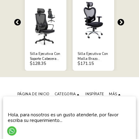
taria
Silla Ejecutiva Con
Silla Ejecutiva Con
Silla Se
tiva
Soporte Cabecera
Malla Brazo
Semi Eje
$
128.35
$
171.15
$
139.
 Mod-
Malla Negra Mod-
Ajustables Dc-73 N
Malla G
535a
2020b
PÁGINA DE INICIO
CATEGORIA
INSPÍRATE
MÁS
Deco Hogar
Copyright © 2026 Todos los derechos reservados
Hola, para nosotros es un gusto atenderle, por favor
Diseñado por
escriba su requerimiento...